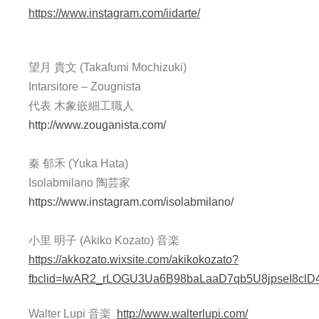
https://www.instagram.com/iidarte/
望月 貴文 (Takafumi Mochizuki)
Intarsitore – Zougnista
代表 木象嵌細工職人
http://www.zouganista.com/
秦 郁禾 (Yuka Hata)
Isolabmilano 陶芸家
https://www.instagram.com/isolabmilano/
小里 明子 (Akiko Kozato) 音楽
https://akkozato.wixsite.com/akikokozato?
fbclid=IwAR2_rLOGU3Ua6B98baLaaD7qb5U8jpseI8clD4
Walter Lupi 音楽
http://www.walterlupi.com/