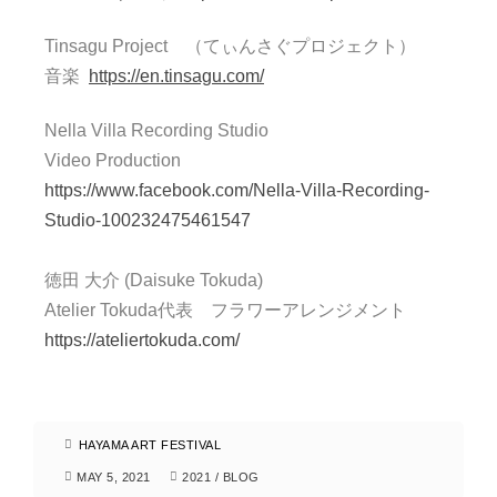
Tinsagu Project （てぃんさぐプロジェクト）
音楽
https://en.tinsagu.com/
Nella Villa Recording Studio
Video Production
https://www.facebook.com/Nella-Villa-Recording-
Studio-100232475461547
徳田 大介 (Daisuke Tokuda)
Atelier Tokuda代表 フラワーアレンジメント
https://ateliertokuda.com/
HAYAMA ART FESTIVAL
MAY 5, 2021
2021
/
BLOG