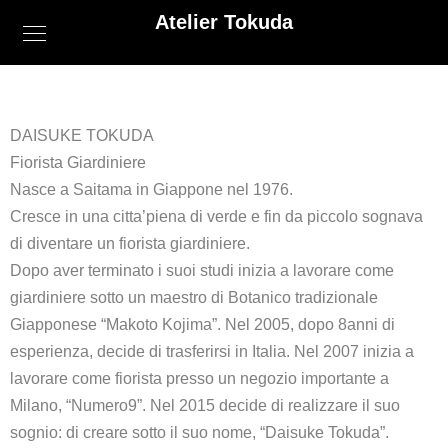
Atelier Tokuda
DAISUKE TOKUDA
Fiorista Giardiniere
Nasce a Saitama in Giappone nel 1976.
Cresce in una citta’piena di verde e fin da piccolo sognava
di diventare un fiorista giardiniere.
Dopo aver terminato i suoi studi inizia a lavorare come
giardiniere sotto un maestro di Botanico tradizionale
Giapponese “Makoto Kojima”. Nel 2005, dopo 8anni di
esperienza, decide di trasferirsi in Italia. Nel 2007 inizia a
lavorare come fiorista presso un negozio importante a
Milano, “Numero9”. Nel 2015 decide di realizzare il suo
sognio: di creare sotto il suo nome, “Daisuke Tokuda”.